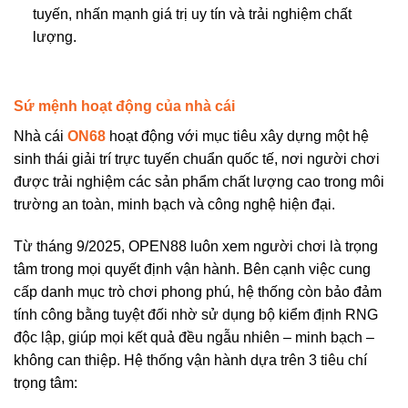
tuyến, nhấn mạnh giá trị uy tín và trải nghiệm chất
lượng.
Sứ mệnh hoạt động của nhà cái
Nhà cái
ON68
hoạt động với mục tiêu xây dựng một hệ
sinh thái giải trí trực tuyến chuẩn quốc tế, nơi người chơi
được trải nghiệm các sản phẩm chất lượng cao trong môi
trường an toàn, minh bạch và công nghệ hiện đại.
Từ tháng 9/2025, OPEN88 luôn xem người chơi là trọng
tâm trong mọi quyết định vận hành. Bên cạnh việc cung
cấp danh mục trò chơi phong phú, hệ thống còn bảo đảm
tính công bằng tuyệt đối nhờ sử dụng bộ kiểm định RNG
độc lập, giúp mọi kết quả đều ngẫu nhiên – minh bạch –
không can thiệp. Hệ thống vận hành dựa trên 3 tiêu chí
trọng tâm: