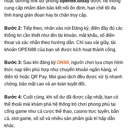
hoặc đường link dự phòng
open88.today
được hệ thống
cung cấp nhằm đảm bảo kết nối ổn định, hạn chế tối đa
tình trạng gián đoạn hay bị chặn truy cập.
Bước 2:
Tiếp theo, nhấn vào nút Đăng ký, điền đầy đủ các
thông tin cần thiết như tên tài khoản, mật khẩu, số điện
thoại và xác nhận theo hướng dẫn. Chỉ sau vài giây, tài
khoản OPEN88 của bạn sẽ được kích hoạt thành công.
Bước 3:
Sau khi đăng ký
ON68
, người chơi lựa chọn hình
thức nạp tiền phù hợp như chuyển khoản ngân hàng, ví
điện tử hoặc QR Pay. Mọi giao dịch đều được xử lý nhanh
chóng, bảo mật cao và an toàn tuyệt đối.
Bước 4:
Cuối cùng, khi số dư đã được cập nhật, bạn có
thể thoải mái khám phá hệ thống trò chơi phong phú tại
cổng game như cá cược thể thao, casino trực tuyến, bắn
cá, slot game, xổ số và nhiều sản phẩm giải trí hấp dẫn
khác.