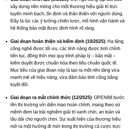
xây dựng nền móng cho một thương hiệu giải trí trực
tuyến minh bạch, ổn định và thân thiện với người dùng.
Đây là lúc các ý tưởng chiến lược, mô hình vận hành và
hệ thống bảo mật được định hình rõ ràng.
Giai đoạn hoàn thiện và kiểm định (10/2025)
: Hạ tầng
công nghệ được tối ưu, các tính năng được tinh chỉnh
liên tục, đồng thời mọi quy trình pháp lý – bảo mật –
kiểm duyệt được chuẩn hóa theo tiêu chuẩn quốc tế.
Mục tiêu của giai đoạn này là tạo ra một nền tảng vừa
mạnh mẽ về hiệu năng, vừa đảm bảo tính công bằng
tuyệt đối.
Giai đoạn ra mắt chính thức (12/2025)
: OPEN88 bước
lên thị trường với diện mạo hoàn chỉnh, mang theo sứ
mệnh đem lại trải nghiệm giải trí xanh chín, an toàn và
lâu dài cho người chơi. Sự xuất hiện của thương hiệu
mở ra một hướng đi mới trong thị trường cá cược trực