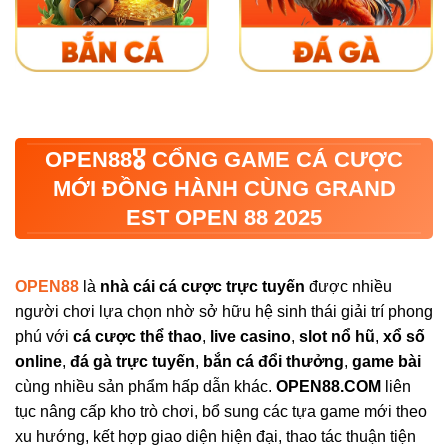
OPEN88🎖 CỔNG GAME CÁ CƯỢC
MỚI ĐỒNG HÀNH CÙNG GRAND
EST OPEN 88 2025
OPEN88
là
nhà cái cá cược trực tuyến
được nhiều
người chơi lựa chọn nhờ sở hữu hệ sinh thái giải trí phong
phú với
cá cược thể thao
,
live casino
,
slot nổ hũ
,
xổ số
online
,
đá gà trực tuyến
,
bắn cá đổi thưởng
,
game bài
cùng nhiều sản phẩm hấp dẫn khác.
OPEN88.COM
liên
tục nâng cấp kho trò chơi, bổ sung các tựa game mới theo
xu hướng, kết hợp giao diện hiện đại, thao tác thuận tiện