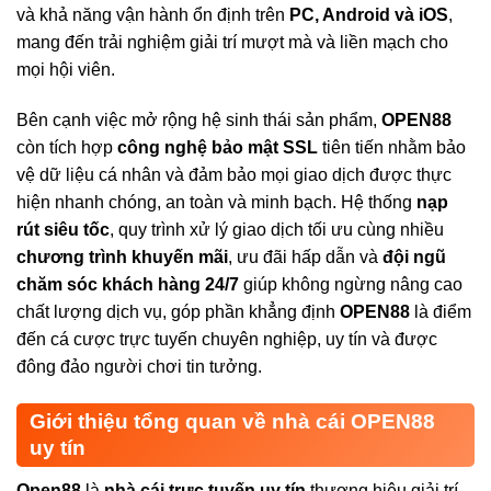
và khả năng vận hành ổn định trên
PC, Android và iOS
,
mang đến trải nghiệm giải trí mượt mà và liền mạch cho
mọi hội viên.
Bên cạnh việc mở rộng hệ sinh thái sản phẩm,
OPEN88
còn tích hợp
công nghệ bảo mật SSL
tiên tiến nhằm bảo
vệ dữ liệu cá nhân và đảm bảo mọi giao dịch được thực
hiện nhanh chóng, an toàn và minh bạch. Hệ thống
nạp
rút siêu tốc
, quy trình xử lý giao dịch tối ưu cùng nhiều
chương trình khuyến mãi
, ưu đãi hấp dẫn và
đội ngũ
chăm sóc khách hàng 24/7
giúp không ngừng nâng cao
chất lượng dịch vụ, góp phần khẳng định
OPEN88
là điểm
đến cá cược trực tuyến chuyên nghiệp, uy tín và được
đông đảo người chơi tin tưởng.
Giới thiệu tổng quan về nhà cái OPEN88
uy tín
Open88
là
nhà cái trực tuyến uy tín
thương hiệu giải trí