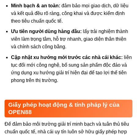
Minh bạch & an toàn:
đảm bảo mọi giao dịch, dữ liệu
và kết quả đều rõ ràng, công khai và được kiểm định
theo tiêu chuẩn quốc tế.
Ưu tiên người dùng hàng đầu:
lấy trải nghiệm thành
viên làm trọng tâm, hỗ trợ nhanh, giao diện thân thiện
và chính sách công bằng.
Cập nhật xu hướng mới trước các nhà cái khác:
liên
tục đổi mới công nghệ, bổ sung sản phẩm độc đáo và
ứng dụng xu hướng giải trí hiện đại để tạo lợi thế tiên
phong trên thị trường.
Giấy phép hoạt động & tính pháp lý của
OPEN88
Để đảm bảo môi trường giải trí minh bạch và tuân thủ tiêu
chuẩn quốc tế, nhà cái uy tín luôn sở hữu giấy phép hợp