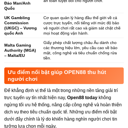
an toàn tuyệt đối cho người chơi.
Đảo Man/Anh
Quốc
UK Gambling
Cơ quan quản lý hàng đầu thế giới về cá
Commission
cược trực tuyến, nổi tiếng với mức độ bảo
(UKGC) – Vương
vệ người chơi rất cao và giám sát chặt chẽ
quốc Anh
mọi hoạt động vận hành.
Giấy phép chất lượng châu Âu dành cho
Malta Gaming
các thương hiệu lớn, yêu cầu cao về bảo
Authority (MGA)
mật, công nghệ và tiêu chuẩn chống rửa
– Malta/EU
tiền.
Ưu điểm nổi bật giúp OPEN88 thu hút
người chơi
Để khẳng định vị thế là một trong những nền tảng giải trí
trực tuyến uy tín nhất hiện nay,
Open88 today
không
ngừng tối ưu hệ thống, nâng cấp công nghệ và hoàn thiện
dịch vụ theo tiêu chuẩn quốc tế. Những ưu điểm nổi bật
dưới đây chính là lý do khiến hàng nghìn người chơi tin
tưởng lựa chọn mỗi ngày.