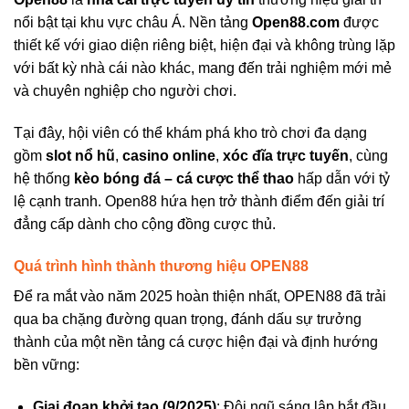
nổi bật tại khu vực châu Á. Nền tảng
Open88.com
được
thiết kế với giao diện riêng biệt, hiện đại và không trùng lặp
với bất kỳ nhà cái nào khác, mang đến trải nghiệm mới mẻ
và chuyên nghiệp cho người chơi.
Tại đây, hội viên có thể khám phá kho trò chơi đa dạng
gồm
slot nổ hũ
,
casino online
,
xóc đĩa trực tuyến
, cùng
hệ thống
kèo bóng đá – cá cược thể thao
hấp dẫn với tỷ
lệ cạnh tranh. Open88 hứa hẹn trở thành điểm đến giải trí
đẳng cấp dành cho cộng đồng cược thủ.
Quá trình hình thành thương hiệu OPEN88
Để ra mắt vào năm 2025 hoàn thiện nhất, OPEN88 đã trải
qua ba chặng đường quan trọng, đánh dấu sự trưởng
thành của một nền tảng cá cược hiện đại và định hướng
bền vững:
Giai đoạn khởi tạo (9/2025)
: Đội ngũ sáng lập bắt đầu